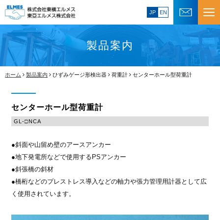
JP
EN
製品案内
ホーム
製品案内
ひずみゲージ形検出器
荷重計
センターホール型荷重計
センターホール型荷重計
GL-□NCA
●斜面や山留め壁のアースアンカー
●地下発電所などで使用するPSアンカー
●斜張橋の斜材
●橋桁などのプレストレス導入などの軸力や張力管理用計器として広
く使用されています。