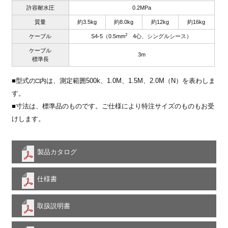
許容耐水圧
0.2MPa
質量
約3.5kg
約8.0kg
約12kg
約16kg
2
ケーブル
S4-5（0.5mm
4心、シングルシース）
ケーブル
3m
標準長
■型式の□内は、測定範囲500k、1.0M、1.5M、2.0M（N）を表わしま
す。
■寸法は、標準品のものです。ご仕様により特注サイズのものもお受
けします。
製品カタログ
仕様書
取扱説明書