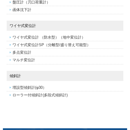
盤圧計（刃口荷重計）
函体沈下計
ワイヤ式変位計
ワイヤ式変位計 （防水型）（地中変位計）
ワイヤ式変位計SP（分離型/盛り替え可能型）
多点変位計
マルチ変位計
傾斜計
埋設型傾斜計(φ30）
ローラー付傾斜計(多段式傾斜計)