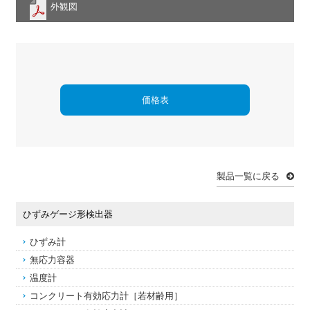
外観図
価格表
製品一覧に戻る
ひずみゲージ形検出器
ひずみ計
無応力容器
温度計
コンクリート有効応力計［若材齢用］