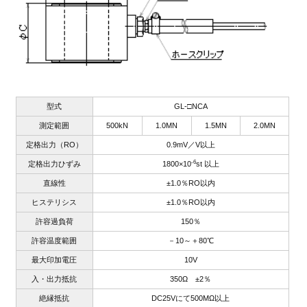
型式
GL-□NCA
測定範囲
500kN
1.0MN
1.5MN
2.0MN
定格出力（RO）
0.9mV／V以上
-6
定格出力ひずみ
1800×10
st 以上
直線性
±1.0％RO以内
ヒステリシス
±1.0％RO以内
許容過負荷
150％
許容温度範囲
－10～＋80℃
最大印加電圧
10V
入・出力抵抗
350Ω ±2％
絶縁抵抗
DC25Vにて500MΩ以上