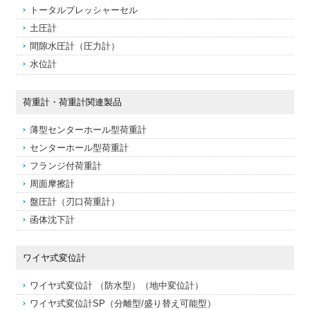
トータルプレッシャーセル
土圧計
間隙水圧計（圧力計）
水位計
荷重計・荷重計関連製品
薄型センターホール型荷重計
センターホール型荷重計
フランジ付荷重計
周面摩擦計
盤圧計（刃口荷重計）
函体沈下計
ワイヤ式変位計
ワイヤ式変位計 （防水型）（地中変位計）
ワイヤ式変位計SP（分離型/盛り替え可能型）