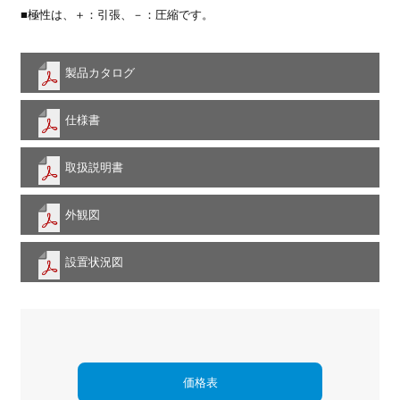
■極性は、＋：引張、－：圧縮です。
製品カタログ
仕様書
取扱説明書
外観図
設置状況図
価格表