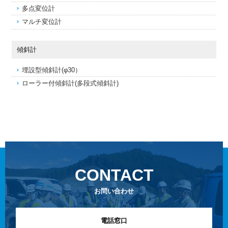
多点変位計
マルチ変位計
傾斜計
埋設型傾斜計(φ30）
ローラー付傾斜計(多段式傾斜計)
CONTACT
お問い合わせ
電話窓口