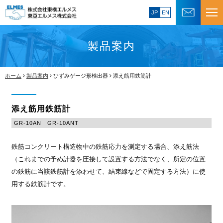
JP
EN
製品案内
ホーム
製品案内
ひずみゲージ形検出器
添え筋用鉄筋計
添え筋用鉄筋計
GR-10AN GR-10ANT
鉄筋コンクリート構造物中の鉄筋応力を測定する場合、添え筋法
（これまでの予め計器を圧接して設置する方法でなく、所定の位置
の鉄筋に当該鉄筋計を添わせて、結束線などで固定する方法）に使
用する鉄筋計です。