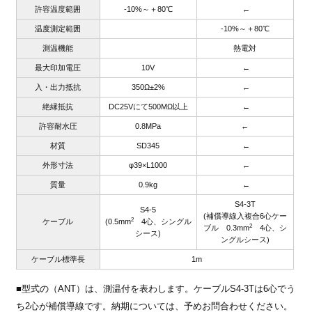
許容温度範囲
-10%～＋80℃
←
温度測定範囲
-10%～＋80℃
測温機能
熱電対
最大印加電圧
10V
←
入・出力抵抗
350Ω±2%
←
絶縁抵抗
DC25Vにて500MΩ以上
←
許容耐水圧
0.8MPa
←
材質
SD345
←
外形寸法
φ39×L1000
←
質量
0.9kg
←
S4-3T
S4-5
(補償導線入複合6心ケー
2
ケーブル
(0.5mm
4心、シングル
2
ブル 0.3mm
4心、シ
シース)
ングルシース)
ケーブル標準長
1m
■型式の（ANT）は、測温付を表わします。ケーブルS4-3Tは6心でう
ち2心が補償導線です。納期については、予めお問合わせください。