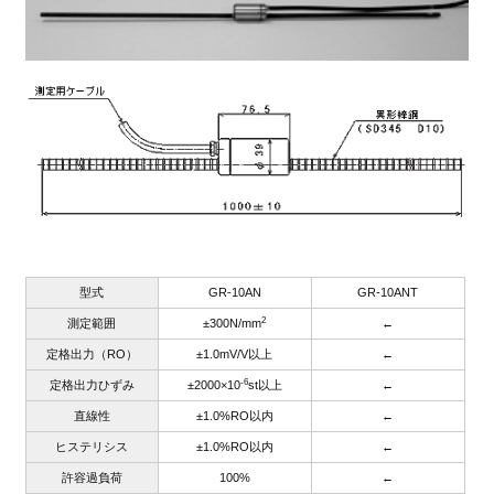
型式
GR-10AN
GR-10ANT
2
測定範囲
±300N/mm
←
定格出力（RO）
±1.0mV/V以上
←
-6
定格出力ひずみ
±2000×10
st以上
←
直線性
±1.0%RO以内
←
ヒステリシス
±1.0%RO以内
←
許容過負荷
100%
←