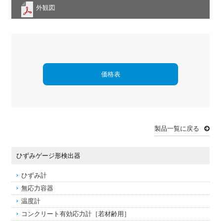
外観図
価格表
製品一覧に戻る
ひずみゲージ形検出器
ひずみ計
無応力容器
温度計
コンクリート有効応力計［若材齢用］