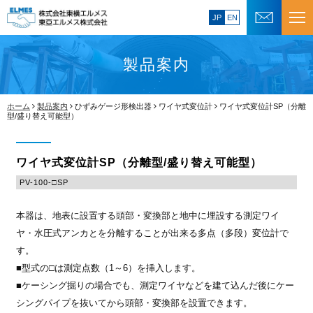
JP
EN
製品案内
ホーム
製品案内
ひずみゲージ形検出器
ワイヤ式変位計
ワイヤ式変位計SP（分離
型/盛り替え可能型）
ワイヤ式変位計SP（分離型/盛り替え可能型）
PV-100-□SP
本器は、地表に設置する頭部・変換部と地中に埋設する測定ワイ
ヤ・水圧式アンカとを分離することが出来る多点（多段）変位計で
す。
■型式の□は測定点数（1～6）を挿入します。
■ケーシング掘りの場合でも、測定ワイヤなどを建て込んだ後にケー
シングパイプを抜いてから頭部・変換部を設置できます。