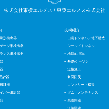
株式会社東横エルメス / 東亞エルメス株式会社
内
技術紹介
量形検出器
山岳トンネル／地下構造
ゲージ形検出器
シールドトンネル
ランス形検出器
地盤/山留め
器
基礎/ケーソン
器
近接施工
M用計器
斜面防災
形計器
コンクリート構造
イバー形計器
ダム・メンテナンス
品
鉄道関連
道路関連