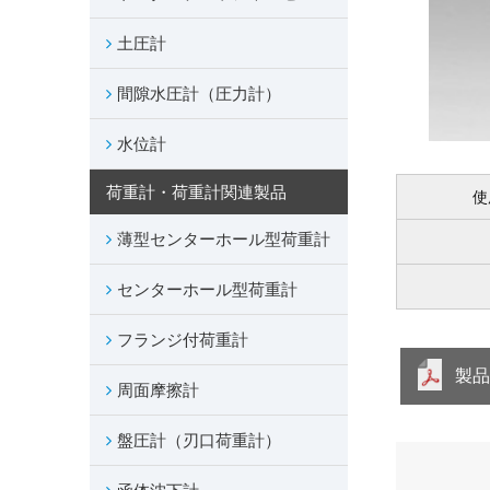
土圧計
間隙水圧計（圧力計）
水位計
荷重計・荷重計関連製品
使
薄型センターホール型荷重計
センターホール型荷重計
フランジ付荷重計
製
周面摩擦計
盤圧計（刃口荷重計）