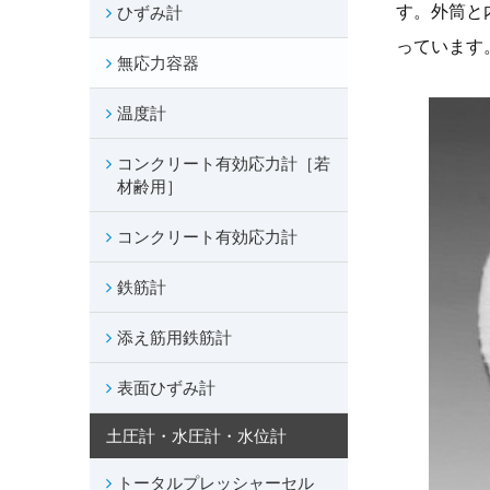
す。外筒と
ひずみ計
っています
無応力容器
温度計
コンクリート有効応力計［若
材齢用］
コンクリート有効応力計
鉄筋計
添え筋用鉄筋計
表面ひずみ計
土圧計・水圧計・水位計
トータルプレッシャーセル