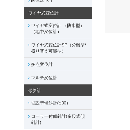
函体沈下計
ワイヤ式変位計
ワイヤ式変位計 （防水型）
（地中変位計）
ワイヤ式変位計SP（分離型/
盛り替え可能型）
多点変位計
マルチ変位計
傾斜計
埋設型傾斜計(φ30）
ローラー付傾斜計(多段式傾
斜計)