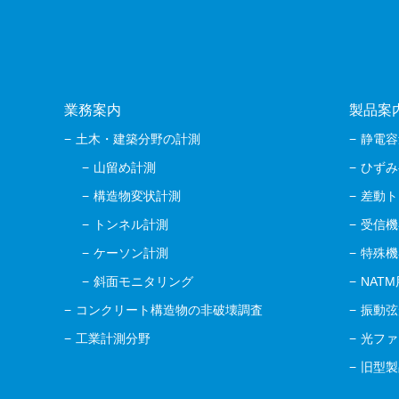
業務案内
製品案
土木・建築分野の計測
静電容
山留め計測
ひずみ
構造物変状計測
差動ト
トンネル計測
受信機
ケーソン計測
特殊機
斜面モニタリング
NAT
コンクリート構造物の非破壊調査
振動弦
工業計測分野
光ファ
旧型製