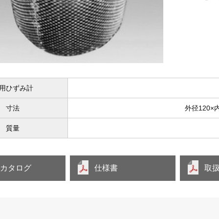
用ひずみ計
寸法
外径120×
質量
品カタログ
仕様書
取