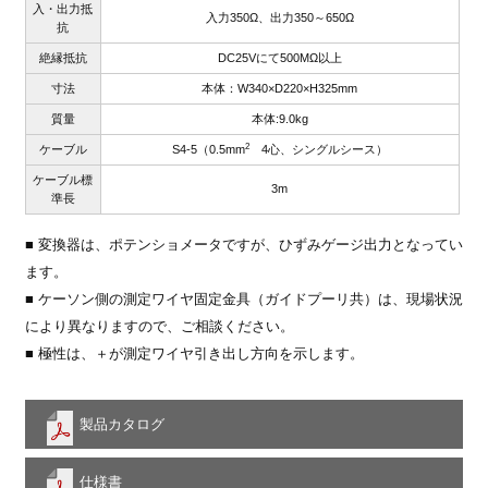
入・出力抵
入力350Ω、出力350～650Ω
抗
絶縁抵抗
DC25Vにて500MΩ以上
寸法
本体：W340×D220×H325mm
質量
本体:9.0kg
2
ケーブル
S4-5（0.5mm
4心、シングルシース）
ケーブル標
3m
準長
■ 変換器は、ポテンショメータですが、ひずみゲージ出力となってい
ます。
■ ケーソン側の測定ワイヤ固定金具（ガイドプーリ共）は、現場状況
により異なりますので、ご相談ください。
■ 極性は、＋が測定ワイヤ引き出し方向を示します。
製品カタログ
仕様書