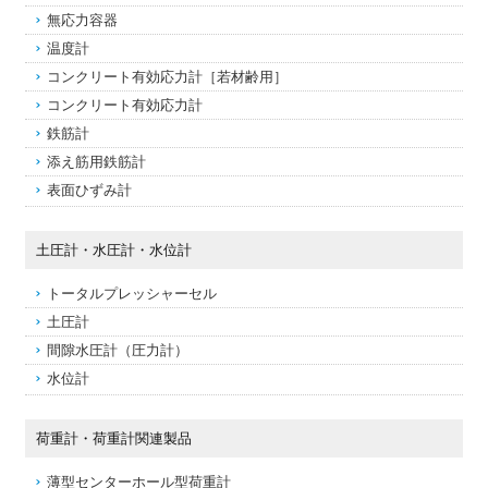
無応力容器
温度計
コンクリート有効応力計［若材齢用］
コンクリート有効応力計
鉄筋計
添え筋用鉄筋計
表面ひずみ計
土圧計・水圧計・水位計
トータルプレッシャーセル
土圧計
間隙水圧計（圧力計）
水位計
荷重計・荷重計関連製品
薄型センターホール型荷重計