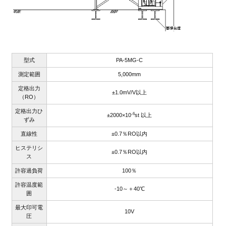
型式
PA-5MG-C
測定範囲
5,000mm
定格出力
±1.0mV/V以上
（RO）
定格出力ひ
-6
±2000×10
st 以上
ずみ
直線性
±0.7％RO以内
ヒステリシ
±0.7％RO以内
ス
許容過負荷
100％
許容温度範
-10～＋40℃
囲
最大印可電
10V
圧