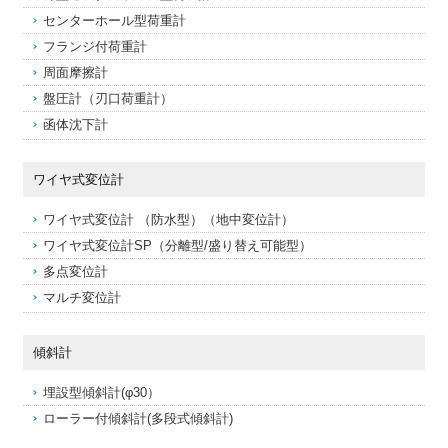
センターホール型荷重計
フランジ付荷重計
周面摩擦計
盤圧計（刃口荷重計）
函体沈下計
ワイヤ式変位計
ワイヤ式変位計 （防水型）（地中変位計）
ワイヤ式変位計SP（分離型/盛り替え可能型）
多点変位計
マルチ変位計
傾斜計
埋設型傾斜計(φ30）
ローラー付傾斜計(多段式傾斜計)