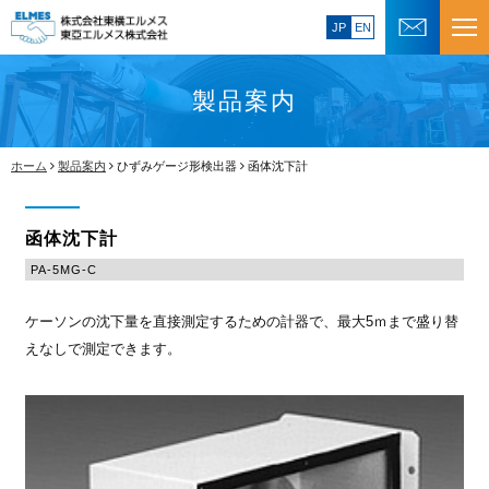
JP
EN
製品案内
ホーム
製品案内
ひずみゲージ形検出器
函体沈下計
函体沈下計
PA-5MG-C
ケーソンの沈下量を直接測定するための計器で、最大5ｍまで盛り替
えなしで測定できます。