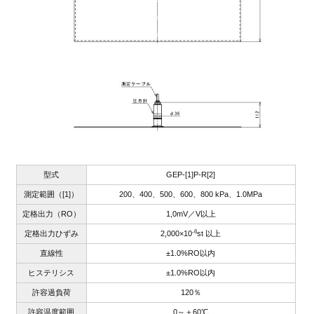
型式
GEP-[1]P-R[2]
測定範囲（[1]）
200、400、500、600、800 kPa、1.0MPa
定格出力（RO）
1,0mV／V以上
-6
定格出力ひずみ
2,000×10
st 以上
直線性
±1.0%RO以内
ヒステリシス
±1.0%RO以内
許容過負荷
120％
許容温度範囲
0～＋60℃