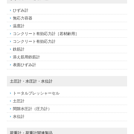
ひずみ計
無応力容器
温度計
コンクリート有効応力計［若材齢用］
コンクリート有効応力計
鉄筋計
添え筋用鉄筋計
表面ひずみ計
土圧計・水圧計・水位計
トータルプレッシャーセル
土圧計
間隙水圧計（圧力計）
水位計
荷重計・荷重計関連製品