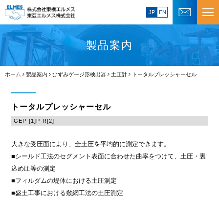
JP
EN
製品案内
ホーム
製品案内
ひずみゲージ形検出器
土圧計
トータルプレッシャーセル
トータルプレッシャーセル
GEP-[1]P-R[2]
大きな受圧面により、全土圧を平均的に測定できます。
■シールド工法のセグメント表面に合わせた曲率をつけて、土圧・裏
込め圧等の測定
■フィルダムの堤体における土圧測定
■盛土工事における敷網工法の土圧測定