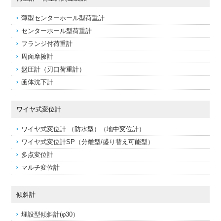
薄型センターホール型荷重計
センターホール型荷重計
フランジ付荷重計
周面摩擦計
盤圧計（刃口荷重計）
函体沈下計
ワイヤ式変位計
ワイヤ式変位計 （防水型）（地中変位計）
ワイヤ式変位計SP（分離型/盛り替え可能型）
多点変位計
マルチ変位計
傾斜計
埋設型傾斜計(φ30）