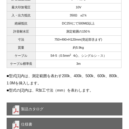
最大印加電圧
10V
入・出力抵抗
350Ω ±2％
絶縁抵抗
DC25Vにて500MΩ以上
許容耐水圧
測定範囲の150％
寸法
750×490×H120mm(突起部含まず)
質量
約5.9kg
2
ケーブル
S4-5（0.5mm
4心、シングルシ－ス）
ケーブル標準長
3m
■型式[1]内は、測定範囲を表わす200k、400k、500k、600k、800k、
1.0Mを挿入します。
■型式の[2]内は、R加工寸法（mm）を表わします。
製品カタログ
仕様書