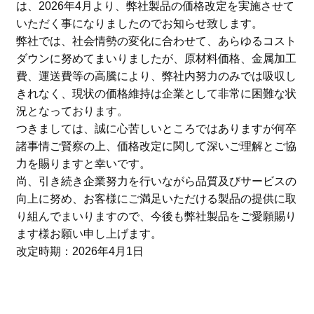
は、
2026
年
4
月より、弊社製品の価格改定を実施させて
いただく事になりましたのでお知らせ致します。
弊社では、社会情勢の変化に合わせて、あらゆるコスト
ダウンに努めてまいりましたが、原材料価格、金属加工
費、運送費等の高騰により、弊社内努力のみでは吸収し
きれなく、現状の価格維持は企業として非常に困難な状
況となっております。
つきましては、誠に心苦しいところではありますが何卒
諸事情ご賢察の上、価格改定に関して深いご理解とご協
力を賜りますと幸いです。
尚、引き続き企業努力を行いながら品質及びサービスの
向上に努め、お客様にご満足いただける製品の提供に取
り組んでまいりますので、今後も弊社製品をご愛願賜り
ます様お願い申し上げます。
改定時期：
2026
年
4
月
1
日