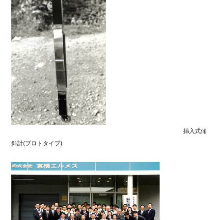
挿入式傾
斜計(プロトタイプ)