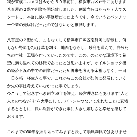
我が東横エルメスは今から５０年前に、横浜市西区戸部にあります
八百屋の２階で創業を開始致しました。創業当時はたった７人でス
タートし、本当に狭い事務所だったようです。今でいうとベンチャ
ー企業の先駆けだったのではないかと推測します。
八百屋の２階から、まもなくして横浜市戸塚区南舞岡に移転し、何
もない野原を7人は草を刈り、地面をならし、砂利を運んで、自分た
ちの本社・工場を作っていったのです。この、のどかな環境下で希
望に満ち溢れての移転であったとは思いますが、オイルショック後
の経済不況の中での創業だったため将来を考える余裕もなく、一日
一日を精一杯生きる事で、これからこの会社が如何に発展していく
か先の事は考えていなかった事でしょう。
今こうして記念すべき創立50年を迎え、経営理念にもあります“人と
人とのつながり”を大事にして、バトンをつないで来れたことに安堵
するとともに、良い報告ができた事に大きな嬉しさと幸せを感じて
おります。
これまでの50年を振り返ってみますと決して順風満帆ではありませ