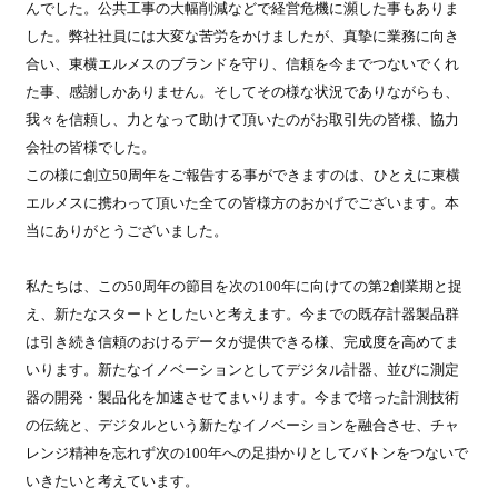
んでした。公共工事の大幅削減などで経営危機に瀕した事もありま
した。弊社社員には大変な苦労をかけましたが、真摯に業務に向き
合い、東横エルメスのブランドを守り、信頼を今までつないでくれ
た事、感謝しかありません。そしてその様な状況でありながらも、
我々を信頼し、力となって助けて頂いたのがお取引先の皆様、協力
会社の皆様でした。
この様に創立50周年をご報告する事ができますのは、ひとえに東横
エルメスに携わって頂いた全ての皆様方のおかげでございます。本
当にありがとうございました。
私たちは、この50周年の節目を次の100年に向けての第2創業期と捉
え、新たなスタートとしたいと考えます。今までの既存計器製品群
は引き続き信頼のおけるデータが提供できる様、完成度を高めてま
いります。新たなイノベーションとしてデジタル計器、並びに測定
器の開発・製品化を加速させてまいります。今まで培った計測技術
の伝統と、デジタルという新たなイノベーションを融合させ、チャ
レンジ精神を忘れず次の100年への足掛かりとしてバトンをつないで
いきたいと考えています。