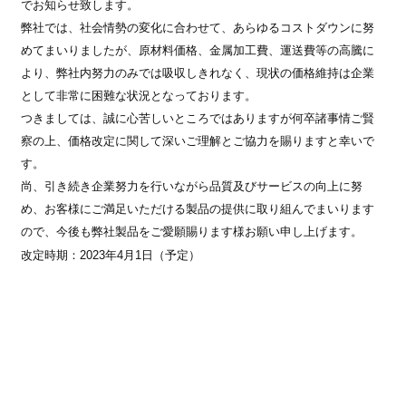
でお知らせ致します。
弊社では、社会情勢の変化に合わせて、あらゆるコストダウンに努
めてまいりましたが、原材料価格、金属加工費、運送費等の高騰に
より、弊社内努力のみでは吸収しきれなく、現状の価格維持は企業
として非常に困難な状況となっております。
つきましては、誠に心苦しいところではありますが何卒諸事情ご賢
察の上、価格改定に関して深いご理解とご協力を賜りますと幸いで
す。
尚、引き続き企業努力を行いながら品質及びサービスの向上に努
め、お客様にご満足いただける製品の提供に取り組んでまいります
ので、今後も弊社製品をご愛願賜ります様お願い申し上げます。
2023
4
1
改定時期：
年
月
日（予定）