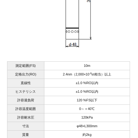
測定範囲(FS)
10m
-6
定格出力(RO)
2.4nm（2,000×10
st相当）以上
直線性
±1.0 %RO以内
ヒステリシス
±1.0 %RO以内
許容過負荷
120 %FS以下
許容温度範囲
0～＋40℃
許容耐水圧
120kPa
寸法
φ48×L300mm
質量
約2kg