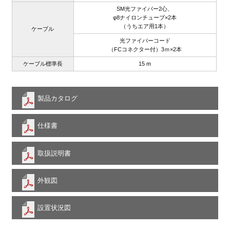
SM光ファイバー2心、
φ8ナイロンチューブ×2本
（うちエア用1本）
ケーブル
光ファイバーコード
（FCコネクター付）3ｍ×2本
ケーブル標準長
15 m
製品カタログ
仕様書
取扱説明書
外観図
設置状況図