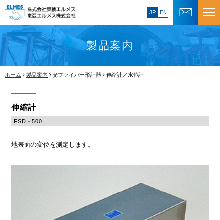
JP
EN
製品案内
ホーム
製品案内
光ファイバー形計器
伸縮計／水位計
伸縮計
FSD－500
地表面の変位を測定します。