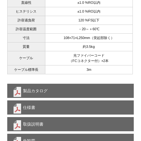
直線性
±1.0 %RO以内
ヒステリシス
±1.0 %RO以内
許容過負荷
120 %FS以下
許容温度範囲
－20～＋60℃
寸法
108×71×L250mm（突起部除く）
質量
約3.5kg
光ファイバーコード
ケーブル
（FCコネクター付）×2本
ケーブル標準長
3m
製品カタログ
仕様書
取扱説明書
外観図