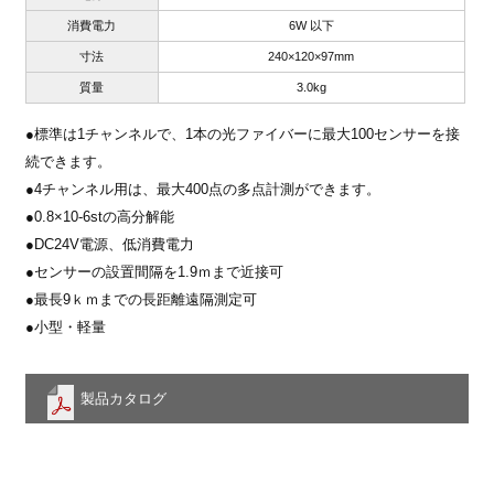
消費電力
6W 以下
寸法
240×120×97mm
質量
3.0kg
●標準は1チャンネルで、1本の光ファイバーに最大100センサーを接
続できます。
●4チャンネル用は、最大400点の多点計測ができます。
●0.8×10-6stの高分解能
●DC24V電源、低消費電力
●センサーの設置間隔を1.9ｍまで近接可
●最長9ｋｍまでの長距離遠隔測定可
●小型・軽量
製品カタログ