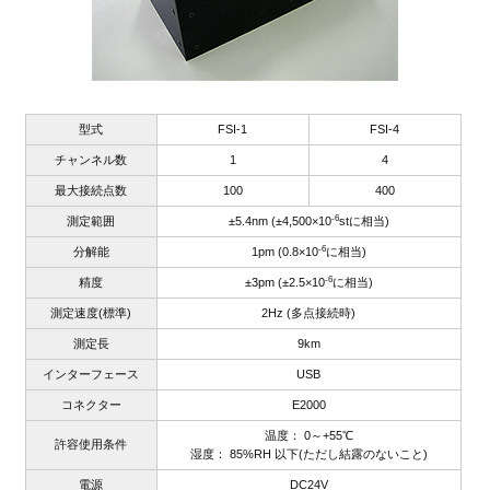
型式
FSI-1
FSI-4
チャンネル数
1
4
最大接続点数
100
400
-6
測定範囲
±5.4nm (±4,500×10
stに相当)
-6
分解能
1pm (0.8×10
に相当)
-6
精度
±3pm (±2.5×10
に相当)
測定速度(標準)
2Hz (多点接続時)
測定長
9km
インターフェース
USB
コネクター
E2000
温度： 0～+55℃
許容使用条件
湿度： 85%RH 以下(ただし結露のないこと)
電源
DC24V