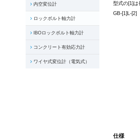
型式の[1]
内空変位計
GB-[1]L
ロックボルト軸力計
IBOロックボルト軸力計
コンクリート有効応力計
ワイヤ式変位計（電気式）
仕様