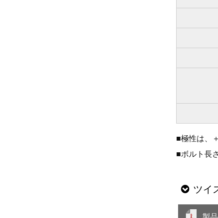
■極性は、
■ボルト長
ツイ
製