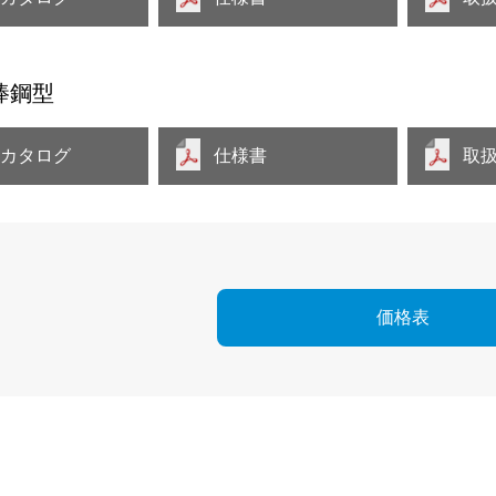
棒鋼型
品カタログ
仕様書
取
価格表