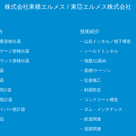
株式会社東横エルメス / 東亞エルメス株式会社
内
技術紹介
量形検出器
山岳トンネル／地下構造
ゲージ形検出器
シールドトンネル
ランス形検出器
地盤/山留め
器
基礎/ケーソン
器
近接施工
M用計器
斜面防災
形計器
コンクリート構造
イバー形計器
ダム・メンテナンス
品
鉄道関連
道路関連