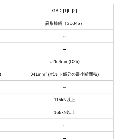
GBD-[1]L-[2]
異形棒鋼（SD345）
←
←
φ25.4mm(D25)
2
)
341mm
(ボルト部分の最小断面積)
←
115kN以上
165kN以上
←
←