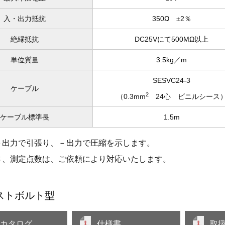
入・出力抵抗
350Ω ±2％
絶縁抵抗
DC25Vにて500MΩ以上
単位質量
3.5kg／m
SESVC24-3
ケーブル
2
（0.3mm
24心 ビニルシース
ケーブル標準長
1.5m
＋出力で引張り、－出力で圧縮を示します。
さ、測定点数は、ご依頼により対応いたします。
ストボルト型
品カタログ
仕様書
取