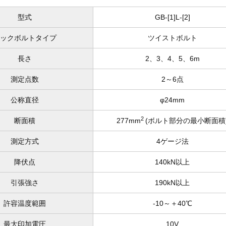
型式
GB-[1]L-[2]
ロックボルトタイプ
ツイストボルト
長さ
2、3、4、5、6m
測定点数
2～6点
公称直径
φ24mm
2
断面積
277mm
(ボルト部分の最小断面積
測定方式
4ゲージ法
降伏点
140kN以上
引張強さ
190kN以上
許容温度範囲
-10～＋40℃
最大印加電圧
10V