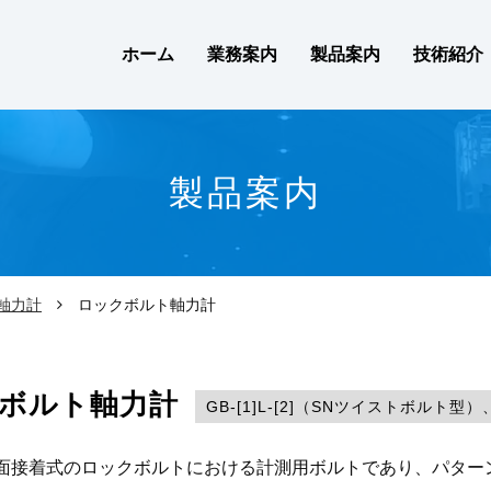
ホーム
業務案内
製品案内
技術紹介
製品案内
軸力計
ロックボルト軸力計
ボルト軸力計
GB-[1]L-[2]（SNツイストボルト型）、
面接着式のロックボルトにおける計測用ボルトであり、パター