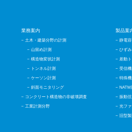
業務案内
製品案
土木・建築分野の計測
静電容
山留め計測
ひずみ
構造物変状計測
差動ト
トンネル計測
受信機
ケーソン計測
特殊機
斜面モニタリング
NAT
コンクリート構造物の非破壊調査
振動弦
工業計測分野
光ファ
旧型製