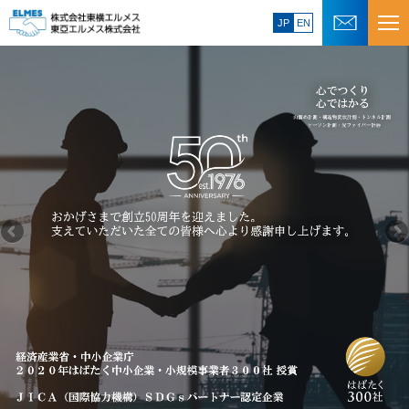
JP
EN