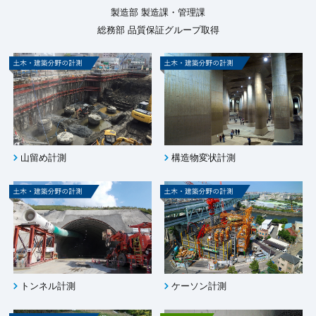
製造部 製造課・管理課
総務部 品質保証グループ取得
山留め計測
構造物変状計測
トンネル計測
ケーソン計測